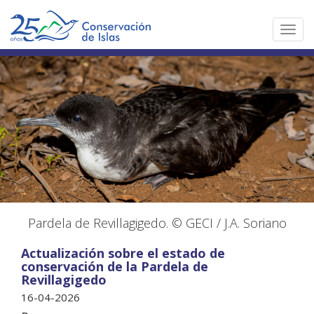
Toggl
navig
Pardela de Revillagigedo. © GECI / J.A. Soriano
Actualización sobre el estado de
conservación de la Pardela de
Revillagigedo
16-04-2026