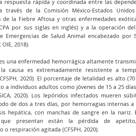
la respuesta rápida y coordinada entre las depend
a través de la Comisión México-Estados Unidos
 de la Fiebre Aftosa y otras enfermedades exótic
CPA por sus siglas en inglés) y a la operación de
de Emergencias de Salud Animal encabezado por 
 OIE, 2018).
es una enfermedad hemorrágica altamente transmis
 la causa es extremadamente resistente a temp
CFSPH, 2020). El porcentaje de letalidad es alto (70
to a individuos adultos como jóvenes de 15 a 25 día
ICA, 2020). Los lepóridos infectados mueren súb
odo de dos a tres días, por hemorragias internas a
is hepática, con manchas de sangre en la nariz. 
que presentan están la pérdida de apetito,
o o respiración agitada (CFSPH, 2020).