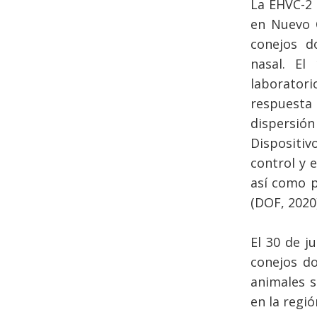
La EHVC-2 
en Nuevo 
conejos d
nasal. El
laborator
respuesta
dispersió
Dispositiv
control y 
así como p
(DOF, 2020)
El 30 de j
conejos d
animales s
en la regió