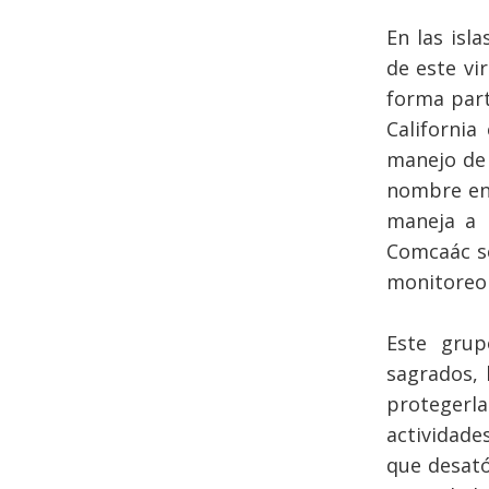
En las isl
de este vir
forma part
California
manejo de 
nombre en 
maneja a l
Comcaác se
monitoreo 
Este grup
sagrados, 
protegerl
actividade
que desató