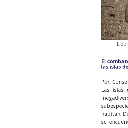
Lieb
El combate
las islas 
Por: Conse
Las islas
megadivers
subespecie
habitan. D
se encuent