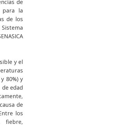
encias de
 para la
as de los
l Sistema
SENASICA
ible y el
eraturas
 y 80%) y
s de edad
itamente,
 causa de
Entre los
 fiebre,