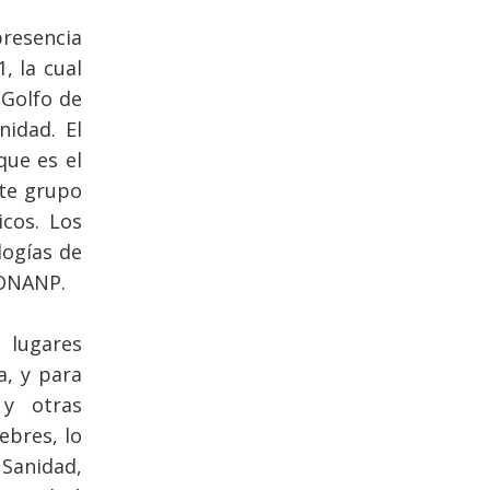
presencia
, la cual
 Golfo de
nidad. El
que es el
ste grupo
icos. Los
logías de
CONANP.
 lugares
a, y para
 y otras
ebres, lo
 Sanidad,