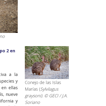
ano
po 2 en
iva a la
species y
Conejo de las Islas
 en ellas
Marías (
Sylvilagus
ís, nueve
graysoni
). © GECI / J.A.
ifornia y
Soriano