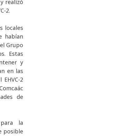
y realizó
C-2.
s locales
e habían
 el Grupo
os. Estas
ntener y
an en las
al EHVC-2
s Comcaác
dades de
para la
e posible