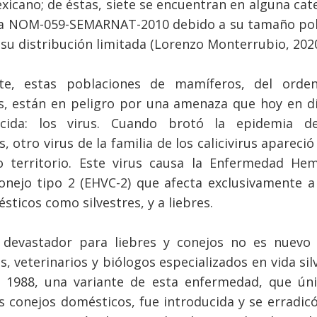
exicano; de éstas, siete se encuentran en alguna cat
 la NOM-059-SEMARNAT-2010 debido a su tamaño pob
 su distribución limitada (Lorenzo Monterrubio, 2020
te, estas poblaciones de mamíferos, del orde
, están en peligro por una amenaza que hoy en d
ida: los virus. Cuando brotó la epidemia d
, otro virus de la familia de los calicivirus apareci
o territorio. Este virus causa la Enfermedad Hem
Conejo tipo 2 (EHVC-2) que afecta exclusivamente a
sticos como silvestres, y a liebres.
s devastador para liebres y conejos no es nuevo 
, veterinarios y biólogos especializados en vida sil
n 1988, una variante de esta enfermedad, que ún
os conejos domésticos, fue introducida y se erradic