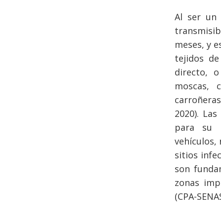
Al ser un 
transmisi
meses, y e
tejidos d
directo, 
moscas, c
carroñera
2020). Las
para su 
vehículos,
sitios infe
son fundam
zonas imp
(CPA-SENAS