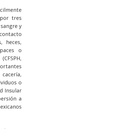
ácilmente
por tres
 sangre y
contacto
, heces,
apaces o
 (CFSPH,
portantes
cacería,
ividuos o
d Insular
persión a
exicanos