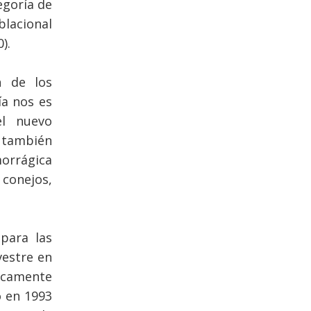
egoría de
lacional
).
n de los
ía nos es
el nuevo
ó también
orrágica
 conejos,
para las
vestre en
icamente
ó en 1993