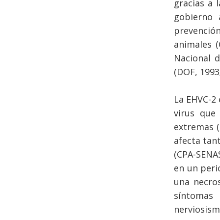
gracias a 
gobierno 
prevención
animales (
Nacional 
(DOF, 1993;
La EHVC-2 
virus que
extremas (
afecta tan
(CPA-SENAS
en un peri
una necros
síntomas 
nerviosism