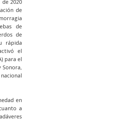
l de 2020
ación de
morragia
uebas de
erdos de
u rápida
ctivó el
) para el
y Sonora,
 nacional
rmedad en
cuanto a
cadáveres