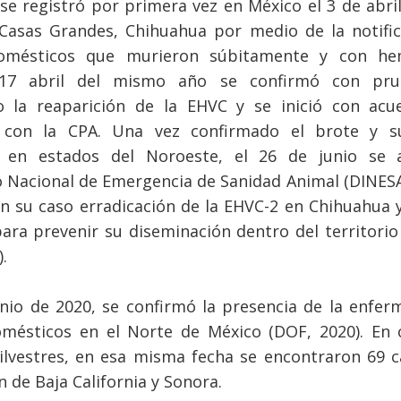
se registró por primera vez en México el 3 de abri
Casas Grandes, Chihuahua por medio de la notific
omésticos que murieron súbitamente y con he
 17 abril del mismo año se confirmó con pr
io la reaparición de la EHVC y se inició con acu
 con la CPA. Una vez confirmado el brote y s
n en estados del Noroeste, el 26 de junio se a
o Nacional de Emergencia de Sanidad Animal (DINESA
en su caso erradicación de la EHVC-2 en Chihuahua 
ara prevenir su diseminación dentro del territorio
.
unio de 2020, se confirmó la presencia de la enfe
omésticos en el Norte de México (DOF, 2020). En 
ilvestres, en esa misma fecha se encontraron 69 
n de Baja California y Sonora.