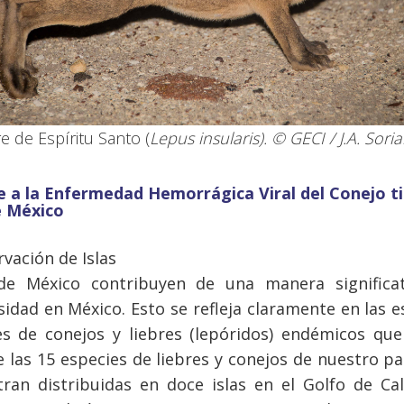
re de Espíritu Santo (
Lepus insularis
). © GECI / J.A. Sori
 a la Enfermedad Hemorrágica Viral del Conejo ti
de México
rvación de Islas
 de México contribuyen de una manera significat
idad en México. Esto se refleja claramente en las e
s de conejos y liebres (lepóridos) endémicos que
e las 15 especies de liebres y conejos de nuestro pa
ran distribuidas en doce islas en el Golfo de Cal