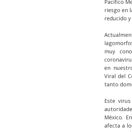
Pacífico M
riesgo en
reducido y
Actualmen
lagomorfos
muy conoc
coronavirus
en nuestr
Viral del 
tanto domé
Este viru
autoridades
México. E
afecta a l